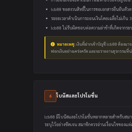
lcb88 ขอสงวนสิทธิ์ในการขอเอกสารยืนยันตัวต
ระยะเวลาดำเนินการถอนเงินโดยเฉลี่ยไม่เกิน 3
lcb88 ไม่รับผิดชอบต่อความล่าช้าที่เกิดจากร
หมายเหตุ:
เงินที่ฝากเข้าบัญชี lcb88 ต้องม
ฟอกเงินอย่างเคร่งครัด และจะรายงานธุรกรรมที่
โบนัสและโปรโมชั่น
6
lcb88 มีโบนัสและโปรโมชั่นหลากหลายสำหรับสมาชิก
ระบุไว้อย่างชัดเจน สมาชิกควรอ่านเงื่อนไขของแต่ล