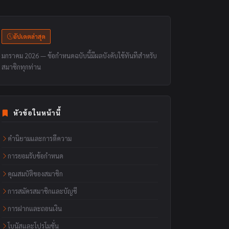
อัปเดตล่าสุด
มกราคม 2026 — ข้อกำหนดฉบับนี้มีผลบังคับใช้ทันทีสำหรับ
สมาชิกทุกท่าน
หัวข้อในหน้านี้
คำนิยามและการตีความ
การยอมรับข้อกำหนด
คุณสมบัติของสมาชิก
การสมัครสมาชิกและบัญชี
การฝากและถอนเงิน
โบนัสและโปรโมชั่น