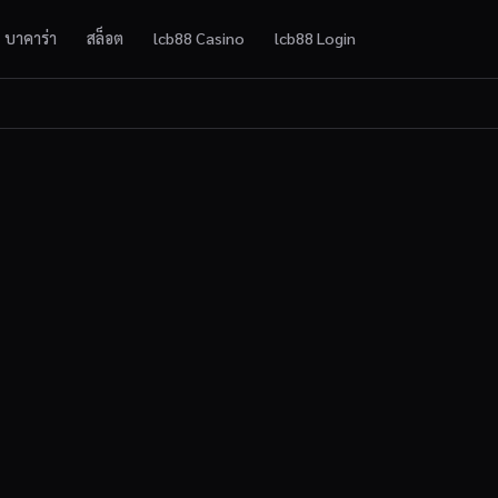
บาคาร่า
สล็อต
lcb88 Casino
lcb88 Login