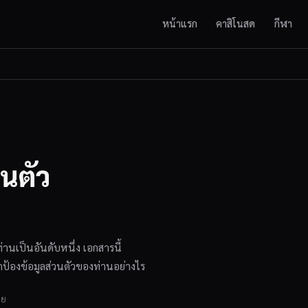
หน้าแรก
คาสิโนสด
กีฬา
นตัว
านเป็นอันดับหนึ่ง เอกสารนี้
กป้องข้อมูลส่วนตัวของท่านอย่างไร
ทย