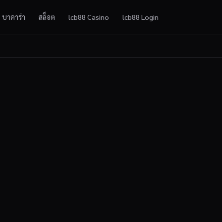
บาคาร่า
สล็อต
lcb88 Casino
lcb88 Login